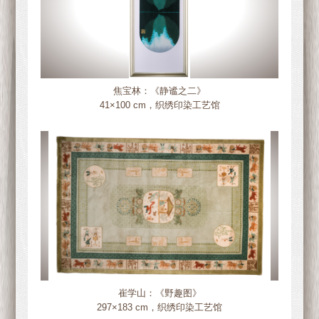
焦宝林：《静谧之二》
41×100 cm，织绣印染工艺馆
崔学山：《野趣图》
297×183 cm，织绣印染工艺馆