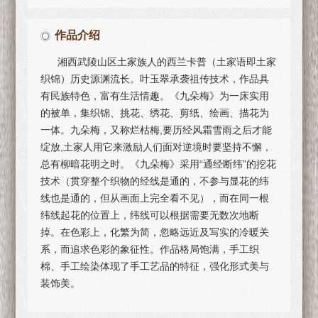
作品介绍
湘西武陵山区土家族人的西兰卡普（土家语即土家
织锦）历史源渊流长。叶玉翠承袭祖传技术，作品具
有民族特色，富有生活情趣。《九朵梅》为一床实用
的被单，集织锦、挑花、绣花、剪纸、绘画、描花为
一体。九朵梅，又称烂枯梅,要历经风霜雪雨之后才能
绽放,土家人用它来激励人们面对逆境时要坚持不懈，
总有柳暗花明之时。《九朵梅》采用“通经断纬”的挖花
技术（贯穿整个织物的经线是通的，不参与显花的纬
线也是通的，但从画面上完全看不见），而在同一根
纬线起花的位置上，纬线可以根据需要无数次地断
掉。在色彩上，化繁为简，忽略远近及写实的冷暖关
系，而追求色彩的象征性。作品格局饱满，手工织
棉、手工绘染体现了手工艺品的特征，强化形式美与
装饰美。