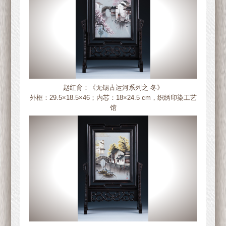
赵红育：《无锡古运河系列之 冬》
外框：29.5×18.5×46；内芯：18×24.5 cm，织绣印染工艺
馆