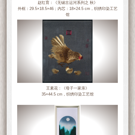
赵红育：《无锡古运河系列之 秋》
外框：29.5×18.5×46；内芯：18×24.5 cm，织绣印染工艺
馆
王素花：《母子一家亲》
35×44.5 cm，织绣印染工艺馆