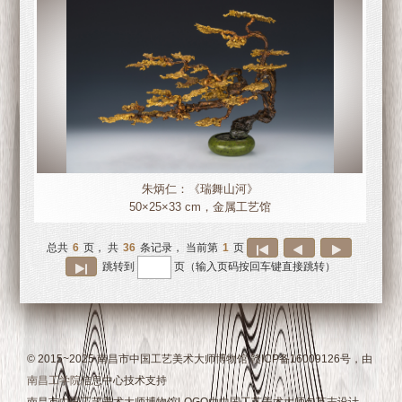
朱炳仁：《瑞舞山河》
50×25×33 cm，金属工艺馆
总共
6
页， 共
36
条记录，
当前第
1
页
跳转到
页
（输入页码按回车键直接跳转）
© 2015~2025 南昌市中国工艺美术大师博物馆 赣ICP备16009126号，由
南昌工学院
信息中心技术支持