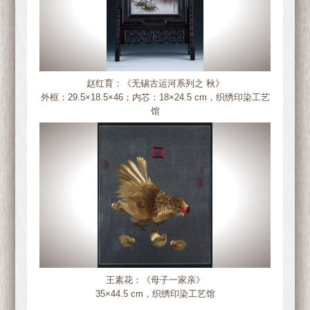
赵红育：《无锡古运河系列之 秋》
外框：29.5×18.5×46；内芯：18×24.5 cm，织绣印染工艺
馆
王素花：《母子一家亲》
35×44.5 cm，织绣印染工艺馆