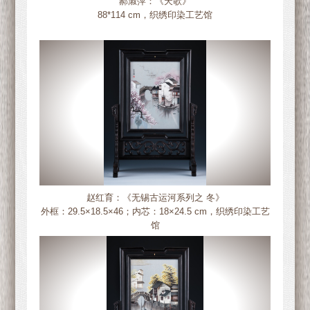
郝淑萍：《天歌》
88*114 cm，织绣印染工艺馆
赵红育：《无锡古运河系列之 冬》
外框：29.5×18.5×46；内芯：18×24.5 cm，织绣印染工艺
馆