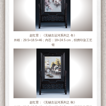
赵红育：《无锡古运河系列之 冬》
外框：29.5×18.5×46；内芯：18×24.5 cm，织绣印染工艺
馆
赵红育：《无锡古运河系列之 秋》