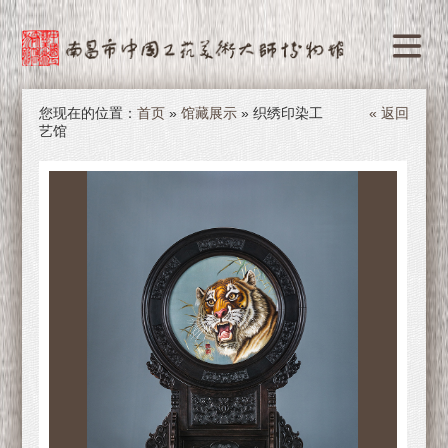
您现在的位置：
首页
»
馆藏展示
» 织绣印染工
« 返回
艺馆