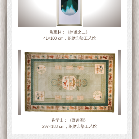
焦宝林：《静谧之二》
41×100 cm，织绣印染工艺馆
崔学山：《野趣图》
297×183 cm，织绣印染工艺馆