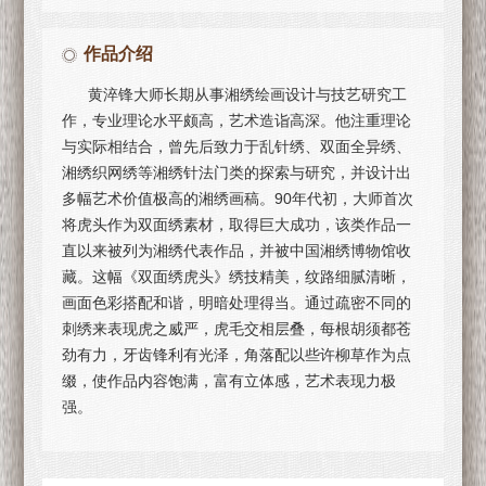
作品介绍
黄淬锋大师长期从事湘绣绘画设计与技艺研究工
作，专业理论水平颇高，艺术造诣高深。他注重理论
与实际相结合，曾先后致力于乱针绣、双面全异绣、
湘绣织网绣等湘绣针法门类的探索与研究，并设计出
多幅艺术价值极高的湘绣画稿。90年代初，大师首次
将虎头作为双面绣素材，取得巨大成功，该类作品一
直以来被列为湘绣代表作品，并被中国湘绣博物馆收
藏。这幅《双面绣虎头》绣技精美，纹路细腻清晰，
画面色彩搭配和谐，明暗处理得当。通过疏密不同的
刺绣来表现虎之威严，虎毛交相层叠，每根胡须都苍
劲有力，牙齿锋利有光泽，角落配以些许柳草作为点
缀，使作品内容饱满，富有立体感，艺术表现力极
强。