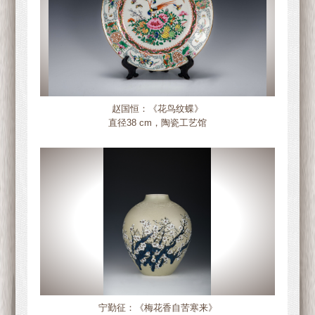
赵国恒：《花鸟纹蝶》
直径38 cm，陶瓷工艺馆
宁勤征：《梅花香自苦寒来》