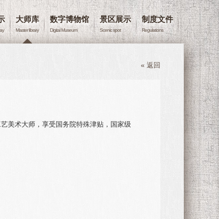
示
大师库
数字博物馆
景区展示
制度文件
lay
Master library
Digital Museum
Scenic spot
Regulations
« 返回
国工艺美术大师，享受国务院特殊津贴，国家级