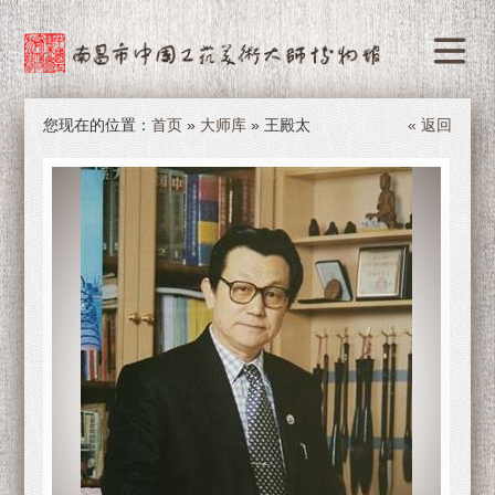
您现在的位置：
首页
»
大师库
» 王殿太
« 返回