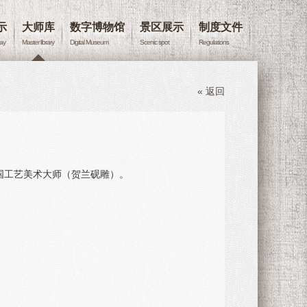
示
大师库
数字博物馆
景区展示
制度文件
lay
Master library
Digital Museum
Scenic spot
Regulations
« 返回
中国工艺美术大师（贺兰砚雕）。