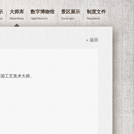
示
大师库
数字博物馆
景区展示
制度文件
lay
Master library
Digital Museum
Scenic spot
Regulations
« 返回
届中国工艺美术大师。