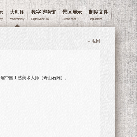
示
大师库
数字博物馆
景区展示
制度文件
lay
Master library
Digital Museum
Scenic spot
Regulations
« 返回
第一届中国工艺美术大师（寿山石雕）。