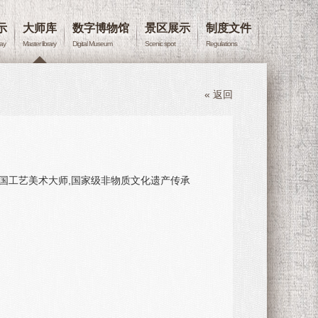
示
大师库
数字博物馆
景区展示
制度文件
lay
Master library
Digital Museum
Scenic spot
Regulations
« 返回
中国工艺美术大师,国家级非物质文化遗产传承