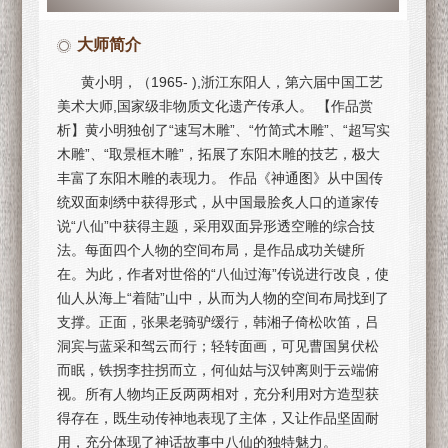
大师简介
黄小明，（1965- ),浙江东阳人，第六届中国工艺
美术大师,国家级非物质文化遗产传承人。 【作品赏
析】黄小明独创了“速写木雕”、“竹简式木雕”、“超写实
木雕”、“取景框木雕”，拓展了东阳木雕的技艺，极大
丰富了东阳木雕的表现力。 作品《神通图》从中国传
统双面刺绣中获得形式，从中国最脍炙人口的道家传
说“八仙”中获得主题，采用双面异形透空雕的综合技
法。每面四个人物的空间布局，是作品成功关键所
在。为此，作者对世俗的“八仙过海”传说进行改良，使
仙人从海上“着陆”山中，从而为人物的空间布局找到了
支撑。正面，张果老骑驴缓行，韩湘子倚松吹笛，吕
洞宾与蓝采和驾云而行；轻转面画，可见曹国舅伏松
而眠，铁拐李拄拐而立，何仙姑与汉钟离则于云端俯
视。所有人物均正反两两相对，充分利用对方造型获
得存在，既生动传神地表现了主体，又让作品坚固耐
用，充分体现了神话故事中八仙的独特魅力。