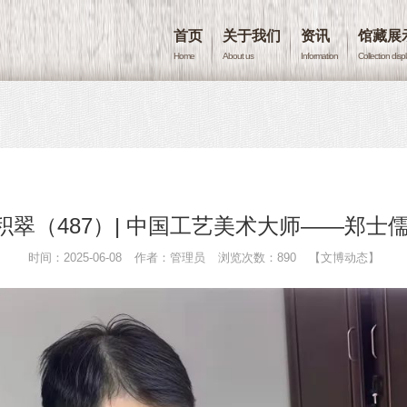
首页
关于我们
资讯
馆藏展
Home
About us
Information
Collection disp
积翠（487）| 中国工艺美术大师——郑士儒
时间：2025-06-08
作者：管理员
浏览次数：890
【文博动态】