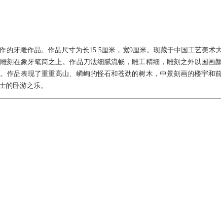
创作的牙雕作品。作品尺寸为长15.5厘米，宽9厘米。现藏于中国工艺美
雕刻在象牙笔筒之上。作品刀法细腻流畅，雕工精细，雕刻之外以国画
。作品表现了重重高山、嶙峋的怪石和苍劲的树木，中景刻画的楼宇和
士的卧游之乐。