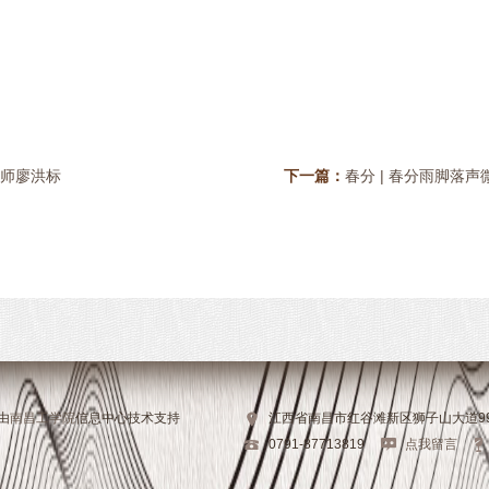
大师廖洪标
下一篇：
春分 | 春分雨脚落
，由
南昌工学院
信息中心技术支持
江西省南昌市红谷滩新区狮子山大道9
0791-87713819
点我留言