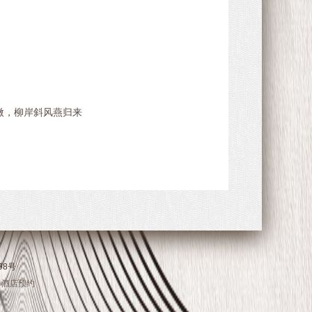
声微，柳岸斜风燕归来
98号
酒店预约