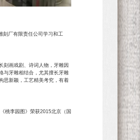
牙雕刻厂有限责任公司学习和工
长刻画戏剧、诗词人物，牙雕因
格与牙雕相结合，尤其擅长牙雕
构思新颖，工艺精美考究，有着
《桃李园图》荣获2015北京（国