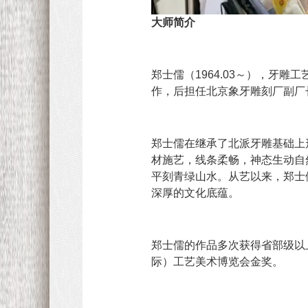
大师简介
郑士儒（1964.03～），牙
作，后担任北京象牙雕刻厂副厂
郑士儒在继承了北派牙雕基础上
材施艺，线条柔畅，神态生动自
平刻青绿山水。从艺以来，郑士
深厚的文化底蕴。
郑士儒的作品多次获得省部级以
际）工艺美术博览会金奖。