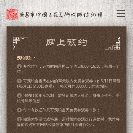
预约须知：
开馆时间：开放时间是周二至周日9:00~16:30，每周一闭
1
馆；
可预约含当天在内的30天以内免费参观券（如5月1日可预
2
约5月1日至30日参观），每天可约3000人，约满为限；
预约须采用实名制，需登记预约人姓名、身份证件号、手
3
机号码等信息；
每个有效证件只可预约当天免费参观券一张；
4
如遇大型活动或特展，需对预约参观进行调整时，我馆将
5
提前通过官方网站和微信微博向社会进行公示。